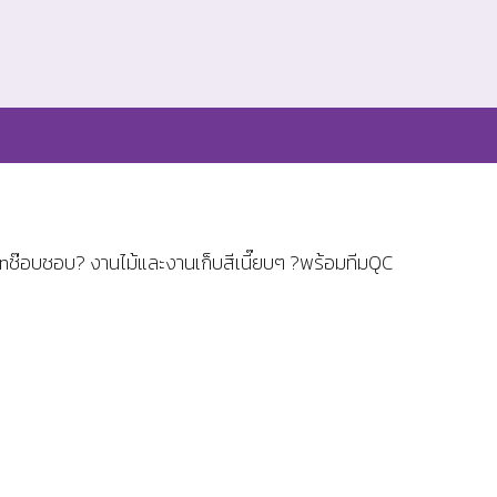
dminช๊อบชอบ? งานไม้และงานเก็บสีเนี๊ยบๆ ?พร้อมทีมQC