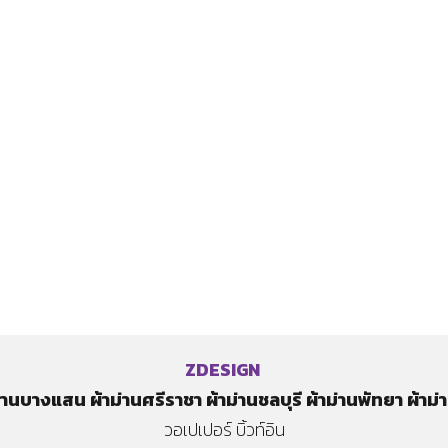
ZDESIGN
ม่านบางแสน
ผ้าม่านศรีราชา
ผ้าม่านชลบุรี
ผ้าม่านพัทยา
ผ้าม
​วอเปเปอร์ บิ้วท์อิน