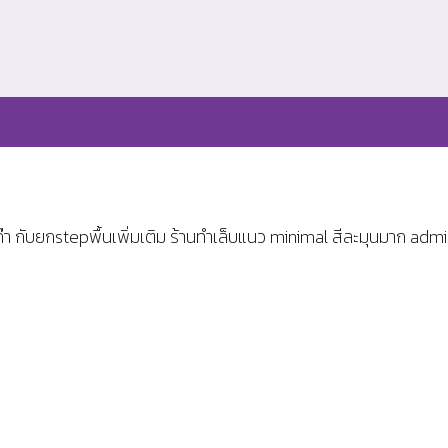
จค๊า กับยกstepพื้นเพิ่มเติม ร้านทำเล็บแนว minimal สีละมุนมาก a