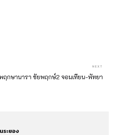
NEXT
า พฤกษานารา ชัยพฤกษ์2 จอมเทียน-พัทยา
่านระยอง