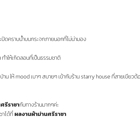
l และปิดคราบน้ำบนกระจกภายนอกที่ไม่น่ามอง
ทำให้เกิดลอนที่เป็นธรรมชาติ
้นทอป่าน ให้ mood เบาๆ สบายๆ เข้ากับร้าน starry house ที่สายเขีย
นศรีราชา
กับทางร้านมากๆค่ะ
าได้ที่
ผลงานผ้าม่านศรีราชา